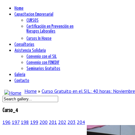
Home
Capacitacion Empresarial
CURSOS
Certificación en Prevención en
Riesgos Laborales
Cursos In House
Consultorias
Asistencia Solidaria
Convenio con el SIL
Convenio con FENEDIF
Seminarios Gratuitos
Galeria
Contacto
Home
»
Curso Gratuito en el SIL: 40 horas: Noviembr
Curso_4
196
197
198
199
200
201
202
203
204