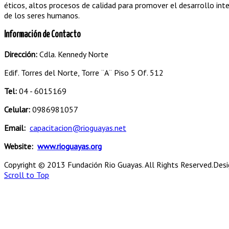
éticos, altos procesos de calidad para promover el desarrollo int
de los seres humanos.
Información de Contacto
Dirección:
Cdla. Kennedy Norte
Edif. Torres del Norte, Torre ¨A¨ Piso 5 Of. 512
Tel:
04 - 6015169
Celular:
0986981057
Email:
capacitacion@rioguayas.net
Website:
www.rioguayas.org
Copyright © 2013 Fundación Rio Guayas. All Rights Reserved.
Desi
Scroll to Top