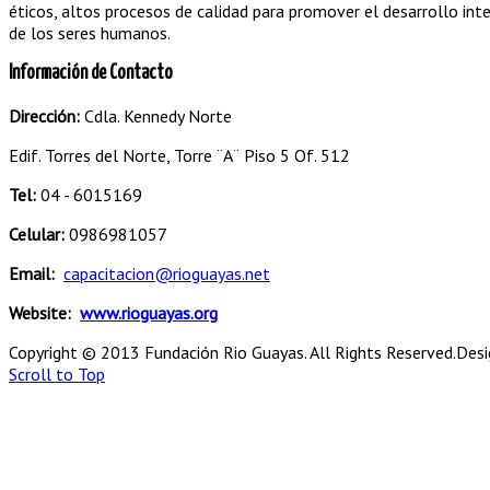
éticos, altos procesos de calidad para promover el desarrollo int
de los seres humanos.
Información de Contacto
Dirección:
Cdla. Kennedy Norte
Edif. Torres del Norte, Torre ¨A¨ Piso 5 Of. 512
Tel:
04 - 6015169
Celular:
0986981057
Email:
capacitacion@rioguayas.net
Website:
www.rioguayas.org
Copyright © 2013 Fundación Rio Guayas. All Rights Reserved.
Desi
Scroll to Top